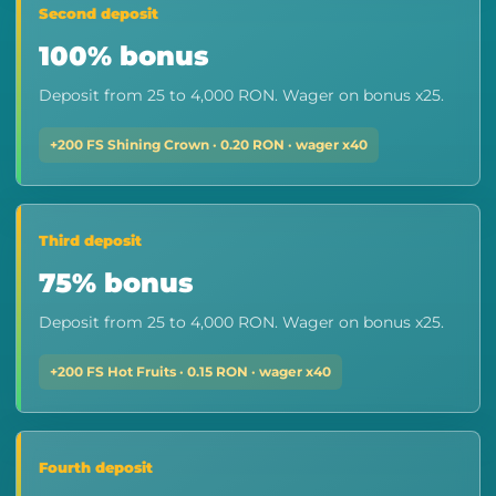
Second deposit
100% bonus
Deposit from 25 to 4,000 RON. Wager on bonus x25.
+200 FS Shining Crown · 0.20 RON · wager x40
Third deposit
75% bonus
Deposit from 25 to 4,000 RON. Wager on bonus x25.
+200 FS Hot Fruits · 0.15 RON · wager x40
Fourth deposit