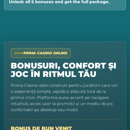
Unlock all 5 bonuses and get the full package.
PRIMA CASINO ONLINE
BONUSURI, CONFORT ȘI
JOC ÎN RITMUL TĂU
Prima Casino este construit pentru jucătorii care vor
o experiență simplă, rapidă și plăcută încă de la
primul click. Platforma pune accent pe navigare
intuitivă, acces ușor la promoții și un mediu de joc
confortabil pe desktop sau mobil.
BONUS DE BUN VENIT